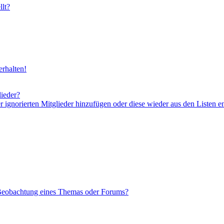
lt?
rhalten!
lieder?
er ignorierten Mitglieder hinzufügen oder diese wieder aus den Listen e
 Beobachtung eines Themas oder Forums?