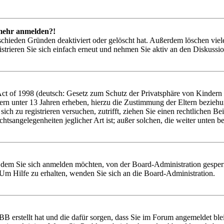
t mehr anmelden?!
schieden Gründen deaktiviert oder gelöscht hat. Außerdem löschen viele
trieren Sie sich einfach erneut und nehmen Sie aktiv an den Diskussion
 of 1998 (deutsch: Gesetz zum Schutz der Privatsphäre von Kindern im
ern unter 13 Jahren erheben, hierzu die Zustimmung der Eltern bezieh
e sich zu registrieren versuchen, zutrifft, ziehen Sie einen rechtlichen
htsangelegenheiten jeglicher Art ist; außer solchen, die weiter unten 
t dem Sie sich anmelden möchten, von der Board-Administration gesper
Um Hilfe zu erhalten, wenden Sie sich an die Board-Administration.
BB erstellt hat und die dafür sorgen, dass Sie im Forum angemeldet bl