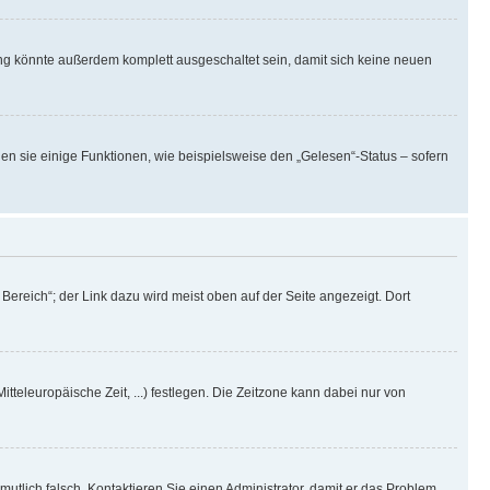
ng könnte außerdem komplett ausgeschaltet sein, damit sich keine neuen
en sie einige Funktionen, wie beispielsweise den „Gelesen“-Status – sofern
ereich“; der Link dazu wird meist oben auf der Seite angezeigt. Dort
itteleuropäische Zeit, ...) festlegen. Die Zeitzone kann dabei nur von
rmutlich falsch. Kontaktieren Sie einen Administrator, damit er das Problem