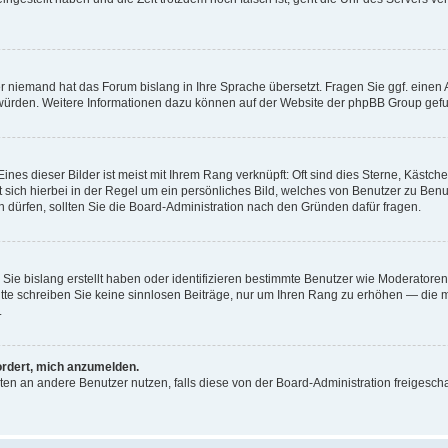
er niemand hat das Forum bislang in Ihre Sprache übersetzt. Fragen Sie ggf. einen A
en würden. Weitere Informationen dazu können auf der Website der phpBB Group gef
nes dieser Bilder ist meist mit Ihrem Rang verknüpft: Oft sind dies Sterne, Kästch
t sich hierbei in der Regel um ein persönliches Bild, welches von Benutzer zu Ben
dürfen, sollten Sie die Board-Administration nach den Gründen dafür fragen.
 Sie bislang erstellt haben oder identifizieren bestimmte Benutzer wie Moderato
 Bitte schreiben Sie keine sinnlosen Beiträge, nur um Ihren Rang zu erhöhen — die
.
ordert, mich anzumelden.
ichten an andere Benutzer nutzen, falls diese von der Board-Administration freige