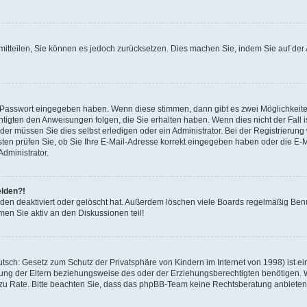
r mitteilen, Sie können es jedoch zurücksetzen. Dies machen Sie, indem Sie auf d
ge Passwort eingegeben haben. Wenn diese stimmen, dann gibt es zwei Möglichkei
htigten den Anweisungen folgen, die Sie erhalten haben. Wenn dies nicht der Fall is
r müssen Sie dies selbst erledigen oder ein Administrator. Bei der Registrierung wu
ten prüfen Sie, ob Sie Ihre E-Mail-Adresse korrekt eingegeben haben oder die E-Ma
dministrator.
elden?!
den deaktiviert oder gelöscht hat. Außerdem löschen viele Boards regelmäßig Benut
en Sie aktiv an den Diskussionen teil!
sch: Gesetz zum Schutz der Privatsphäre von Kindern im Internet von 1998) ist ei
ng der Eltern beziehungsweise des oder der Erziehungsberechtigten benötigen. Wen
nd zu Rate. Bitte beachten Sie, dass das phpBB-Team keine Rechtsberatung anbieten k