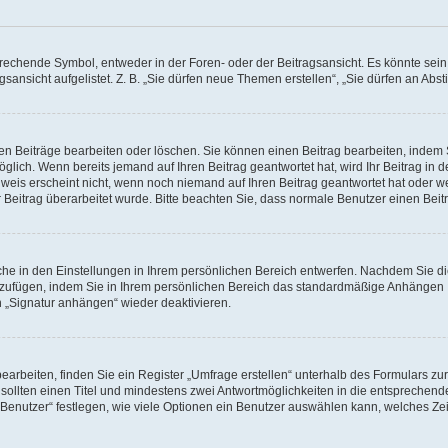
chende Symbol, entweder in der Foren- oder der Beitragsansicht. Es könnte sein, d
gsansicht aufgelistet. Z. B. „Sie dürfen neue Themen erstellen“, „Sie dürfen an A
nen Beiträge bearbeiten oder löschen. Sie können einen Beitrag bearbeiten, indem
möglich. Wenn bereits jemand auf Ihren Beitrag geantwortet hat, wird Ihr Beitrag in
weis erscheint nicht, wenn noch niemand auf Ihren Beitrag geantwortet hat oder we
Ihr Beitrag überarbeitet wurde. Bitte beachten Sie, dass normale Benutzer einen Be
he in den Einstellungen in Ihrem persönlichen Bereich entwerfen. Nachdem Sie die
nzufügen, indem Sie in Ihrem persönlichen Bereich das standardmäßige Anhängen I
n „Signatur anhängen“ wieder deaktivieren.
beiten, finden Sie ein Register „Umfrage erstellen“ unterhalb des Formulars zur 
 sollten einen Titel und mindestens zwei Antwortmöglichkeiten in die entsprechend
enutzer“ festlegen, wie viele Optionen ein Benutzer auswählen kann, welches Zeitli