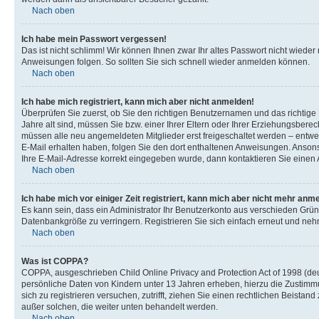
Nach oben
Ich habe mein Passwort vergessen!
Das ist nicht schlimm! Wir können Ihnen zwar Ihr altes Passwort nicht wiede
Anweisungen folgen. So sollten Sie sich schnell wieder anmelden können.
Nach oben
Ich habe mich registriert, kann mich aber nicht anmelden!
Überprüfen Sie zuerst, ob Sie den richtigen Benutzernamen und das richti
Jahre alt sind, müssen Sie bzw. einer Ihrer Eltern oder Ihrer Erziehungsberec
müssen alle neu angemeldeten Mitglieder erst freigeschaltet werden – entwede
E-Mail erhalten haben, folgen Sie den dort enthaltenen Anweisungen. Ansons
Ihre E-Mail-Adresse korrekt eingegeben wurde, dann kontaktieren Sie einen A
Nach oben
Ich habe mich vor einiger Zeit registriert, kann mich aber nicht mehr anm
Es kann sein, dass ein Administrator Ihr Benutzerkonto aus verschieden Grün
Datenbankgröße zu verringern. Registrieren Sie sich einfach erneut und nehm
Nach oben
Was ist COPPA?
COPPA, ausgeschrieben Child Online Privacy and Protection Act of 1998 (deut
persönliche Daten von Kindern unter 13 Jahren erheben, hierzu die Zustimmu
sich zu registrieren versuchen, zutrifft, ziehen Sie einen rechtlichen Beista
außer solchen, die weiter unten behandelt werden.
Nach oben