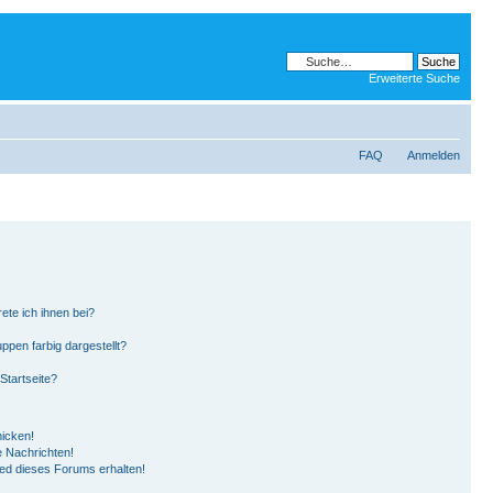
Erweiterte Suche
FAQ
Anmelden
ete ich ihnen bei?
pen farbig dargestellt?
Startseite?
hicken!
 Nachrichten!
ied dieses Forums erhalten!