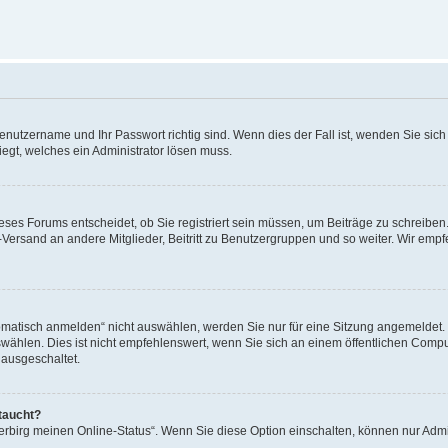
Benutzername und Ihr Passwort richtig sind. Wenn dies der Fall ist, wenden Sie sic
iegt, welches ein Administrator lösen muss.
ses Forums entscheidet, ob Sie registriert sein müssen, um Beiträge zu schreiben. A
l-Versand an andere Mitglieder, Beitritt zu Benutzergruppen und so weiter. Wir empf
tisch anmelden“ nicht auswählen, werden Sie nur für eine Sitzung angemeldet. D
len. Dies ist nicht empfehlenswert, wenn Sie sich an einem öffentlichen Compute
 ausgeschaltet.
taucht?
Verbirg meinen Online-Status“. Wenn Sie diese Option einschalten, können nur Admi