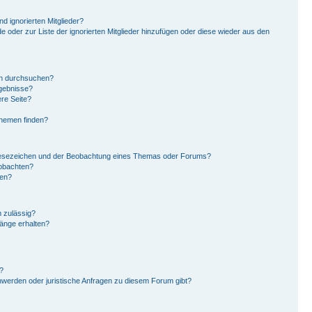
d ignorierten Mitglieder?
de oder zur Liste der ignorierten Mitglieder hinzufügen oder diese wieder aus den
en durchsuchen?
rgebnisse?
re Seite?
Themen finden?
Lesezeichen und der Beobachtung eines Themas oder Forums?
eobachten?
gen?
 zulässig?
hänge erhalten?
?
hwerden oder juristische Anfragen zu diesem Forum gibt?