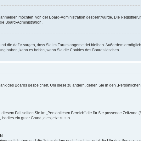
h anmelden möchten, von der Board-Administration gesperrt wurde. Die Registrieru
ie Board-Administration.
t und die dafür sorgen, dass Sie im Forum angemeldet bleiben. Außerdem ermöglich
dung haben, kann es helfen, wenn Sie die Cookies des Boards löschen.
nbank des Boards gespeichert. Um diese zu ändern, gehen Sie in den „Persönlichen B
 diesem Fall sollten Sie im „Persönlichen Bereich“ die für Sie passende Zeitzone (M
ist dies ein guter Grund, dies jetzt zu tun.
h!
ingestellt haben und die Zeit trotzdem noch falsch ist, geht die Uhr des Servers ve