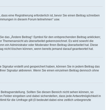
ass eine Registrierung erforderlich ist, bevor Sie einen Beitrag schreiben
bstimmungen in diesem Forum teilnehmen“ usw.
 Sie das „Ändere Beitrag“-Symbol für den entsprechenden Beitrag anklicken;
 der Themenansicht als überarbeitet gekennzeichnet. Es wird sowohl die
nn ein Administrator oder Moderator Ihren Beitrag überarbeitet hat. Diese
itrag nicht löschen können, wenn bereits jemand darauf geantwortet hat.
 Signatur erstellt und gespeichert haben, können Sie in jedem Beitrag das
hrer Signatur aktivieren. Wenn Sie einen einzelnen Beitrag dennoch ohne
Beitragserstellung. Sollten Sie diesen Bereich nicht sehen können, so
en Felder eingeben und dabei sicherstellen, dass jede Antwortmöglichkeit in
mit für die Umfrage gilt (0 bedeutet dabei eine zeitlich unbegrenzte