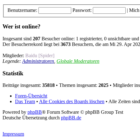
Benutzername:
Passwort:
|
Mich
Wer ist online?
Insgesamt sind
207
Besucher online: 1 registrierter, 0 unsichtbare un
Der Besucherrekord liegt bei
3673
Besuchern, die am Mi 29. Apr 2026
Mitglieder:
Baidu [Spider]
Legende:
Administratoren
,
Globale Moderatoren
Statistik
Beiträge insgesamt:
35818
• Themen insgesamt:
2025
• Mitglieder in
Foren-Übersicht
Das Team
•
Alle Cookies des Boards löschen
• Alle Zeiten si
Powered by
phpBB
® Forum Software © phpBB Group Test
Deutsche Übersetzung durch
phpBB.de
Impressum