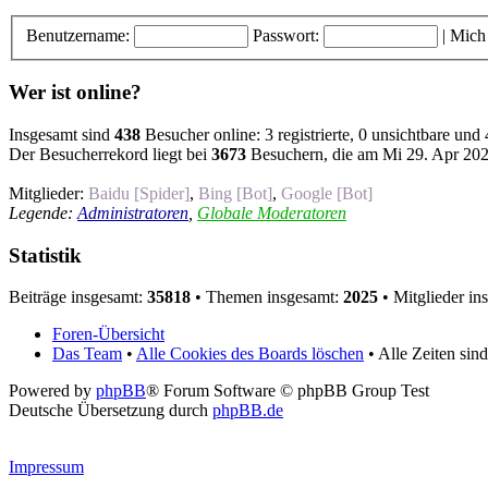
Benutzername:
Passwort:
|
Mich
Wer ist online?
Insgesamt sind
438
Besucher online: 3 registrierte, 0 unsichtbare und
Der Besucherrekord liegt bei
3673
Besuchern, die am Mi 29. Apr 2026
Mitglieder:
Baidu [Spider]
,
Bing [Bot]
,
Google [Bot]
Legende:
Administratoren
,
Globale Moderatoren
Statistik
Beiträge insgesamt:
35818
• Themen insgesamt:
2025
• Mitglieder in
Foren-Übersicht
Das Team
•
Alle Cookies des Boards löschen
• Alle Zeiten si
Powered by
phpBB
® Forum Software © phpBB Group Test
Deutsche Übersetzung durch
phpBB.de
Impressum