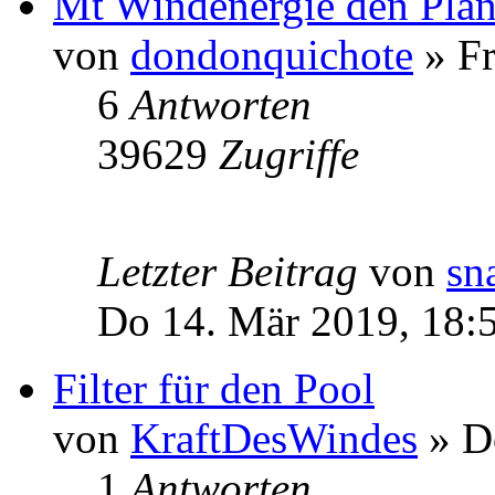
Mt Windenergie den Plane
von
dondonquichote
» Fr
6
Antworten
39629
Zugriffe
Letzter Beitrag
von
sn
Do 14. Mär 2019, 18:
Filter für den Pool
von
KraftDesWindes
» Do
1
Antworten