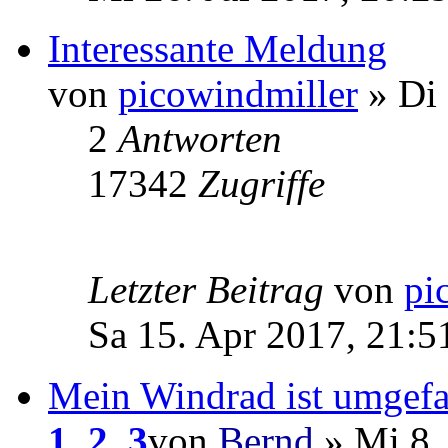
Interessante Meldung
von
picowindmiller
» Di 
2
Antworten
17342
Zugriffe
Letzter Beitrag
von
pi
Sa 15. Apr 2017, 21:5
Mein Windrad ist umgefa
1
,
2
,
3
von
Bernd
» Mi 8.