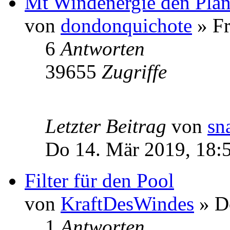
Mt Windenergie den Plane
von
dondonquichote
» Fr
6
Antworten
39655
Zugriffe
Letzter Beitrag
von
sn
Do 14. Mär 2019, 18:
Filter für den Pool
von
KraftDesWindes
» Do
1
Antworten