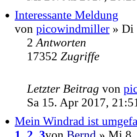
Interessante Meldung
von
picowindmiller
» Di 
2
Antworten
17352
Zugriffe
Letzter Beitrag
von
pi
Sa 15. Apr 2017, 21:5
Mein Windrad ist umgefa
1
,
2
,
3
von
Bernd
» Mi 8.