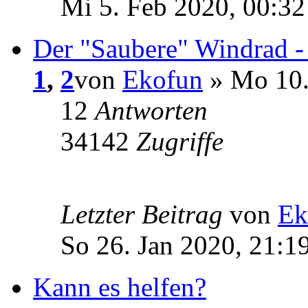
Mi 5. Feb 2020, 00:32
Der "Saubere" Windrad -
1
,
2
von
Ekofun
» Mo 10.
12
Antworten
34142
Zugriffe
Letzter Beitrag
von
Ek
So 26. Jan 2020, 21:1
Kann es helfen?