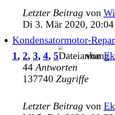
Letzter Beitrag
von
Wi
Di 3. Mär 2020, 20:04
Kondensatormotor-Repar
1
,
2
,
3
,
4
,
5
von
Ek
44
Antworten
137740
Zugriffe
Letzter Beitrag
von
Ek