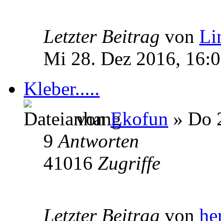
Letzter Beitrag
von
Li
Mi 28. Dez 2016, 16:
Kleber.....
von
Ekofun
» Do 2
9
Antworten
41016
Zugriffe
Letzter Beitrag
von
he