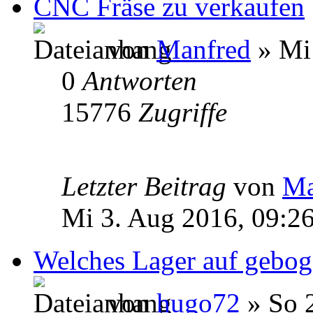
CNC Fräse zu verkaufen
von
Manfred
» Mi 
0
Antworten
15776
Zugriffe
Letzter Beitrag
von
Ma
Mi 3. Aug 2016, 09:2
Welches Lager auf gebog
von
hugo72
» So 2