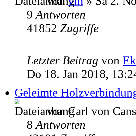
von
vm
» Sa 2. No
9
Antworten
41852
Zugriffe
Letzter Beitrag
von
Ek
Do 18. Jan 2018, 13:2
Geleimte Holzverbindun
von Carl von Canst
8
Antworten