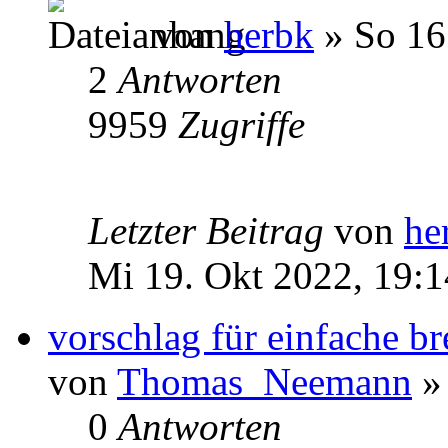
von
herbk
» So 16
2
Antworten
9959
Zugriffe
Letzter Beitrag
von
he
Mi 19. Okt 2022, 19:1
vorschlag für einfache b
von
Thomas_Neemann
» 
0
Antworten