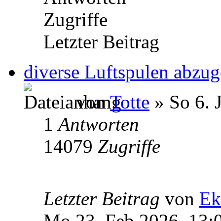
Zugriffe
Letzter Beitrag
diverse Luftspulen abzu
von
Totte
» So 6. 
1
Antworten
14079
Zugriffe
Letzter Beitrag
von
Ek
Mo 23. Feb 2026, 13: