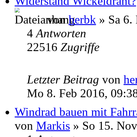
Widerstand Wickeldraht?
von
herbk
» Sa 6.
4
Antworten
22516
Zugriffe
Letzter Beitrag
von
he
Mo 8. Feb 2016, 09:3
Windrad bauen mit Fah
von
Markis
» So 15. Nov