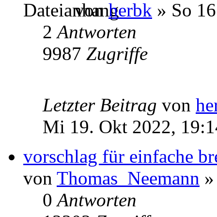
von
herbk
» So 16
2
Antworten
9987
Zugriffe
Letzter Beitrag
von
he
Mi 19. Okt 2022, 19:1
vorschlag für einfache b
von
Thomas_Neemann
» 
0
Antworten