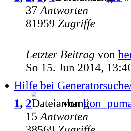
37
Antworten
81959
Zugriffe
Letzter Beitrag
von
he
So 15. Jun 2014, 13:4
Hilfe bei Generatorsuche
1
,
2
von
lion_pum
15
Antworten
38569
Zugriffe