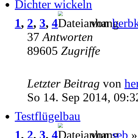
Dichter wickeln
1
,
2
,
3
,
4
von
herb
37
Antworten
89605
Zugriffe
Letzter Beitrag
von
he
So 14. Sep 2014, 09:3
Testflügelbau
1
,
2
,
3
,
4
von
seb
»