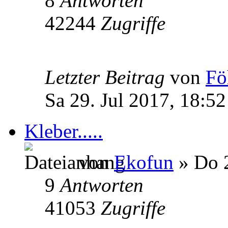
8
Antworten
42244
Zugriffe
Letzter Beitrag
von
Fö
Sa 29. Jul 2017, 18:52
Kleber.....
von
Ekofun
» Do 2
9
Antworten
41053
Zugriffe