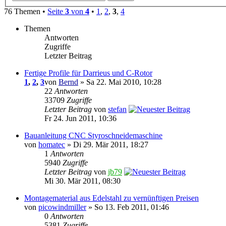
76 Themen •
Seite
3
von
4
•
1
,
2
,
3
,
4
Themen
Antworten
Zugriffe
Letzter Beitrag
Fertige Profile für Darrieus und C-Rotor
1
,
2
,
3
von
Bernd
» Sa 22. Mai 2010, 10:28
22
Antworten
33709
Zugriffe
Letzter Beitrag
von
stefan
Fr 24. Jun 2011, 10:36
Bauanleitung CNC Styroschneidemaschine
von
homatec
» Di 29. Mär 2011, 18:27
1
Antworten
5940
Zugriffe
Letzter Beitrag
von
jb79
Mi 30. Mär 2011, 08:30
Montagematerial aus Edelstahl zu vernünftigen Preisen
von
picowindmiller
» So 13. Feb 2011, 01:46
0
Antworten
5381
Zugriffe