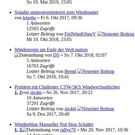
So 19. Mai 2019, 15:05
Soladin umprogrammieren zum Windmaster
von
kinetiq
» Fr 6. Okt 2017, 09:36
1
Antworten
12503
Zugriffe
Letzter Beitrag
von
FielWindOhneV
Mi 10. Okt 2018, 23:05
Windenergie am Ende der Welt nutzen
von
DS
» So 7. Okt 2018, 02:07
5
Antworten
16703
Zugriffe
Letzter Beitrag
von
Bernd
So 7. Okt 2018, 19:41
Problem mit Challentec CTW-5KS Windwechselrichter
1
,
2
von
six4m
» So 26. Nov 2017, 20:22
10
Antworten
37291
Zugriffe
Letzter Beitrag
von
six4m
Sa 9. Dez 2017, 20:49
Windturbine Manueller Not Stop Schalter
1
,
2
von
rallye79
» Mo 20. Nov 2017, 10:36