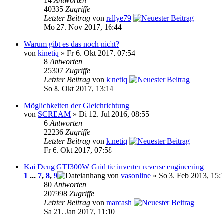
14
Antworten
40335
Zugriffe
Letzter Beitrag
von
rallye79
Mo 27. Nov 2017, 16:44
Warum gibt es das noch nicht?
von
kinetiq
» Fr 6. Okt 2017, 07:54
8
Antworten
25307
Zugriffe
Letzter Beitrag
von
kinetiq
So 8. Okt 2017, 13:14
Möglichkeiten der Gleichrichtung
von
SCREAM
» Di 12. Jul 2016, 08:55
6
Antworten
22236
Zugriffe
Letzter Beitrag
von
kinetiq
Fr 6. Okt 2017, 07:58
Kai Deng GTI300W Grid tie inverter reverse engineering
1
...
7
,
8
,
9
von
vasonline
» So 3. Feb 2013, 15:
80
Antworten
207998
Zugriffe
Letzter Beitrag
von
marcash
Sa 21. Jan 2017, 11:10