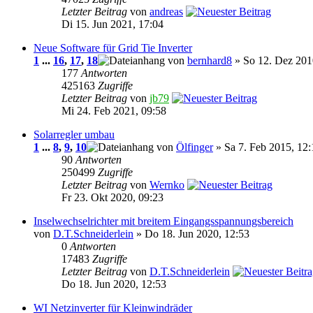
Letzter Beitrag
von
andreas
Di 15. Jun 2021, 17:04
Neue Software für Grid Tie Inverter
1
...
16
,
17
,
18
von
bernhard8
» So 12. Dez 201
177
Antworten
425163
Zugriffe
Letzter Beitrag
von
jb79
Mi 24. Feb 2021, 09:58
Solarregler umbau
1
...
8
,
9
,
10
von
Ölfinger
» Sa 7. Feb 2015, 12:
90
Antworten
250499
Zugriffe
Letzter Beitrag
von
Wernko
Fr 23. Okt 2020, 09:23
Inselwechselrichter mit breitem Eingangsspannungsbereich
von
D.T.Schneiderlein
» Do 18. Jun 2020, 12:53
0
Antworten
17483
Zugriffe
Letzter Beitrag
von
D.T.Schneiderlein
Do 18. Jun 2020, 12:53
WI Netzinverter für Kleinwindräder