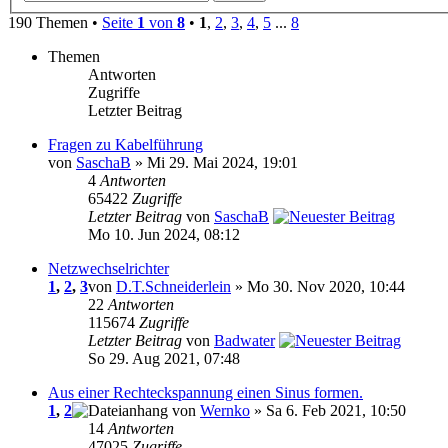
190 Themen •
Seite
1
von
8
•
1
,
2
,
3
,
4
,
5
...
8
Themen
Antworten
Zugriffe
Letzter Beitrag
Fragen zu Kabelführung
von
SaschaB
» Mi 29. Mai 2024, 19:01
4
Antworten
65422
Zugriffe
Letzter Beitrag
von
SaschaB
Mo 10. Jun 2024, 08:12
Netzwechselrichter
1
,
2
,
3
von
D.T.Schneiderlein
» Mo 30. Nov 2020, 10:44
22
Antworten
115674
Zugriffe
Letzter Beitrag
von
Badwater
So 29. Aug 2021, 07:48
Aus einer Rechteckspannung einen Sinus formen.
1
,
2
von
Wernko
» Sa 6. Feb 2021, 10:50
14
Antworten
47025
Zugriffe