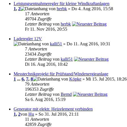
Leistungsentnahmeregler für kleine Windkraftanlagen
1
,
2
von
herbk
» Do 4. Aug 2016, 15:58
17
Antworten
49704
Zugriffe
Letzter Beitrag
von
herbk
Fr 11. Nov 2016, 20:55
Laderegler 12V
von
kalli51
» Do 11. Aug 2016, 10:31
7
Antworten
23434
Zugriffe
Letzter Beitrag
von
kalli51
Di 16. Aug 2016, 10:42
Messtechnikprojekt für Prüfstand/Windenergieanlage
1
...
6
,
7
,
8
von
Köpke
» Mi 15. Jul 2015, 18:26
79
Antworten
196353
Zugriffe
Letzter Beitrag
von
Bernd
Sa 6. Aug 2016, 15:19
Generator mit elektr. Heizelement verbinden
1
,
2
von
Hu
» So 31. Jul 2016, 21:11
11
Antworten
42859
Zugriffe