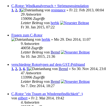
C-Rotor: Windkanalversuch + Strömungssimulation
1
,
2
,
3
von
resistance
» Fr 22. Feb 2013, 00:04
29
Antworten
159096
Zugriffe
Letzter Beitrag
von
herbk
Fr 30. Jan 2015, 07:22
Fragen zum C-Rotor
von
herbk
» Mo 29. Dez 2014, 11:07
9
Antworten
40058
Zugriffe
Letzter Beitrag
von
Bernd
Sa 10. Jan 2015, 21:36
verschiedene Rotortypen auf dem GST-Prüfstand
1
,
2
,
3
,
4
,
5
von
Bernd
» So 30. Nov 2014, 23:
47
Antworten
133996
Zugriffe
Letzter Beitrag
von
Bernd
So 7. Dez 2014, 18:27
C-Rotor "ein Traum an Windempfindlichkeit" :)
von
gilbert
» Fr 2. Mai 2014, 19:42
4
Antworten