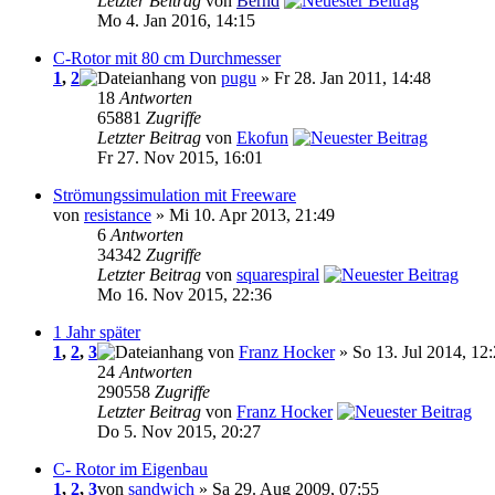
Letzter Beitrag
von
Bernd
Mo 4. Jan 2016, 14:15
C-Rotor mit 80 cm Durchmesser
1
,
2
von
pugu
» Fr 28. Jan 2011, 14:48
18
Antworten
65881
Zugriffe
Letzter Beitrag
von
Ekofun
Fr 27. Nov 2015, 16:01
Strömungssimulation mit Freeware
von
resistance
» Mi 10. Apr 2013, 21:49
6
Antworten
34342
Zugriffe
Letzter Beitrag
von
squarespiral
Mo 16. Nov 2015, 22:36
1 Jahr später
1
,
2
,
3
von
Franz Hocker
» So 13. Jul 2014, 12
24
Antworten
290558
Zugriffe
Letzter Beitrag
von
Franz Hocker
Do 5. Nov 2015, 20:27
C- Rotor im Eigenbau
1
,
2
,
3
von
sandwich
» Sa 29. Aug 2009, 07:55