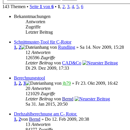
143 Themen •
Seite
1
von
6
•
1
,
2
,
3
,
4
,
5
,
6
Bekanntmachungen
Antworten
Zugriffe
Letzter Beitrag
Schnittmuster-Tool für C-Rotor
1
,
2
von
Rundling
» Sa 14. Nov 2009, 15:28
12
Antworten
126596
Zugriffe
Letzter Beitrag
von
CAD&Co
Di 29. Dez 2009, 17:33
Berechnungstool
1
,
2
,
3
von
jb79
» Fr 23. Okt 2009, 16:42
20
Antworten
121029
Zugriffe
Letzter Beitrag
von
Bernd
Sa 31. Jan 2015, 20:50
Drehzahlberechnung am C- Rotor.
1
,
2
von
Bernd
» Do 12. Feb 2009, 20:38
13
Antworten
84277
Zugriffe