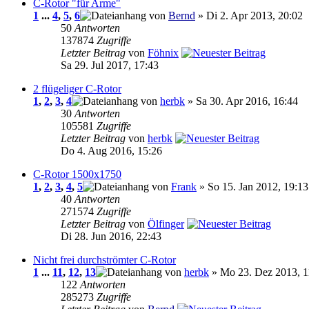
C-Rotor "für Arme"
1
...
4
,
5
,
6
von
Bernd
» Di 2. Apr 2013, 20:02
50
Antworten
137874
Zugriffe
Letzter Beitrag
von
Föhnix
Sa 29. Jul 2017, 17:43
2 flügeliger C-Rotor
1
,
2
,
3
,
4
von
herbk
» Sa 30. Apr 2016, 16:44
30
Antworten
105581
Zugriffe
Letzter Beitrag
von
herbk
Do 4. Aug 2016, 15:26
C-Rotor 1500x1750
1
,
2
,
3
,
4
,
5
von
Frank
» So 15. Jan 2012, 19:13
40
Antworten
271574
Zugriffe
Letzter Beitrag
von
Ölfinger
Di 28. Jun 2016, 22:43
Nicht frei durchströmter C-Rotor
1
...
11
,
12
,
13
von
herbk
» Mo 23. Dez 2013, 1
122
Antworten
285273
Zugriffe