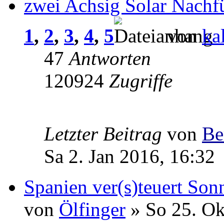
zwei Achsig Solar Nachf
1
,
2
,
3
,
4
,
5
von
ka
47
Antworten
120924
Zugriffe
Letzter Beitrag
von
Be
Sa 2. Jan 2016, 16:32
Spanien ver(s)teuert So
von
Ölfinger
» So 25. Ok