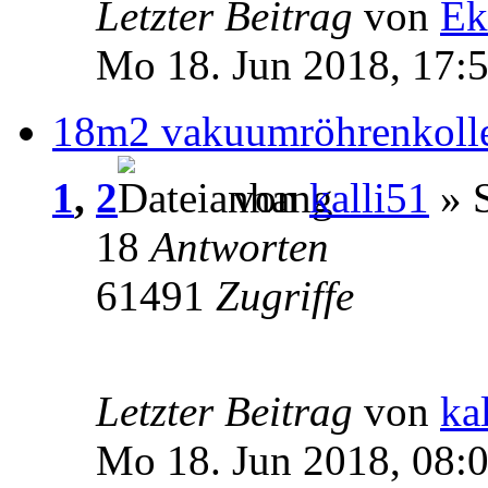
Letzter Beitrag
von
Ek
Mo 18. Jun 2018, 17:
18m2 vakuumröhrenkoll
1
,
2
von
kalli51
» S
18
Antworten
61491
Zugriffe
Letzter Beitrag
von
ka
Mo 18. Jun 2018, 08: