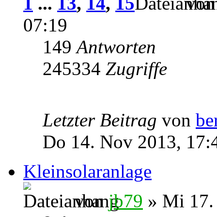
1
...
13
,
14
,
15
vo
07:19
149
Antworten
245334
Zugriffe
Letzter Beitrag
von
be
Do 14. Nov 2013, 17:
Kleinsolaranlage
von
jb79
» Mi 17.