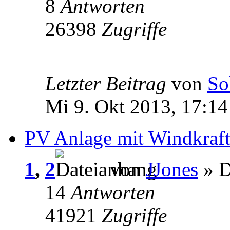
8
Antworten
26398
Zugriffe
Letzter Beitrag
von
So
Mi 9. Okt 2013, 17:14
PV Anlage mit Windkraf
1
,
2
von
JJones
» D
14
Antworten
41921
Zugriffe