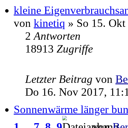
kleine Eigenverbrauchsa
von
kinetiq
» So 15. Okt
2
Antworten
18913
Zugriffe
Letzter Beitrag
von
Be
Do 16. Nov 2017, 11:
Sonnenwärme länger bun
1
...
7
,
8
,
9
von
Be