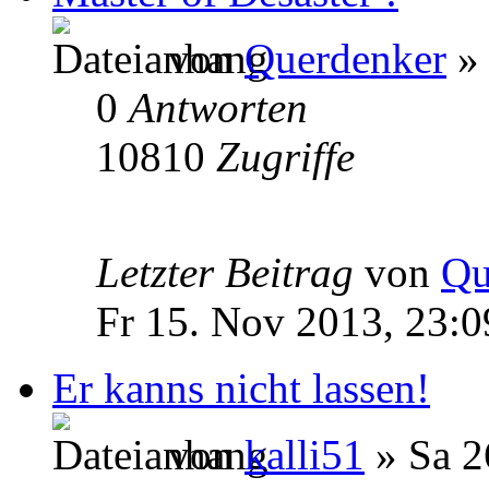
von
Querdenker
» 
0
Antworten
10810
Zugriffe
Letzter Beitrag
von
Qu
Fr 15. Nov 2013, 23:0
Er kanns nicht lassen!
von
kalli51
» Sa 2