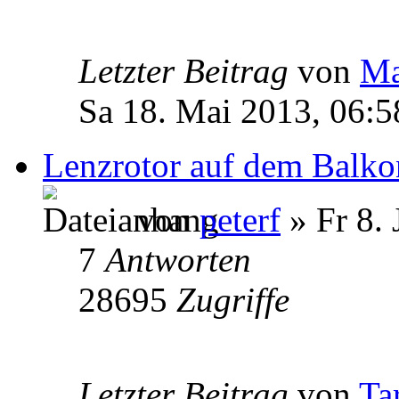
Letzter Beitrag
von
Ma
Sa 18. Mai 2013, 06:5
Lenzrotor auf dem Balko
von
peterf
» Fr 8. 
7
Antworten
28695
Zugriffe
Letzter Beitrag
von
Ta