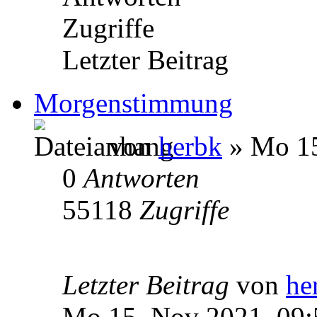
Zugriffe
Letzter Beitrag
Morgenstimmung
von
herbk
» Mo 15
0
Antworten
55118
Zugriffe
Letzter Beitrag
von
he
Mo 15. Nov 2021, 09: