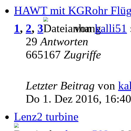
HAWT mit KGRohr Flüg
1
,
2
,
3
von
kalli51
29
Antworten
665167
Zugriffe
Letzter Beitrag
von
ka
Do 1. Dez 2016, 16:4
Lenz2 turbine