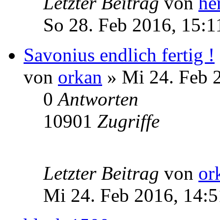
Letzter Beitrag
von
he
So 28. Feb 2016, 15:1
Savonius endlich fertig !
von
orkan
» Mi 24. Feb 
0
Antworten
10901
Zugriffe
Letzter Beitrag
von
or
Mi 24. Feb 2016, 14:5