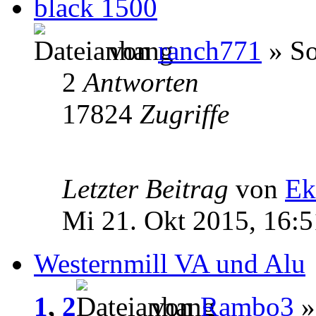
black 1500
von
ranch771
» So
2
Antworten
17824
Zugriffe
Letzter Beitrag
von
Ek
Mi 21. Okt 2015, 16:5
Westernmill VA und Alu
1
,
2
von
Rambo3
»