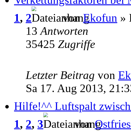
1
,
2
von
Ekofun
» 
13
Antworten
35425
Zugriffe
Letzter Beitrag
von
Ek
Sa 17. Aug 2013, 21:3
Hilfe!^^ Luftspalt zwis
1
,
2
,
3
von
Ostfrie