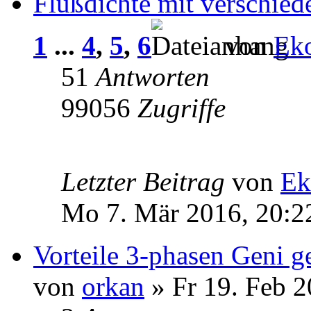
Flußdichte mit verschied
1
...
4
,
5
,
6
von
Ek
51
Antworten
99056
Zugriffe
Letzter Beitrag
von
Ek
Mo 7. Mär 2016, 20:2
Vorteile 3-phasen Geni 
von
orkan
» Fr 19. Feb 2