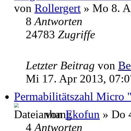
von
Rollergert
» Mo 8. A
8
Antworten
24783
Zugriffe
Letzter Beitrag
von
Be
Mi 17. Apr 2013, 07:0
Permabilitätszahl Micro "
von
Ekofun
» Do 4
4
Antworten