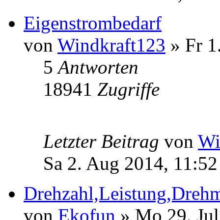
Eigenstrombedarf
von
Windkraft123
» Fr 1
5
Antworten
18941
Zugriffe
Letzter Beitrag
von
Wi
Sa 2. Aug 2014, 11:52
Drehzahl,Leistung,Dreh
von
Ekofun
» Mo 29. Jul