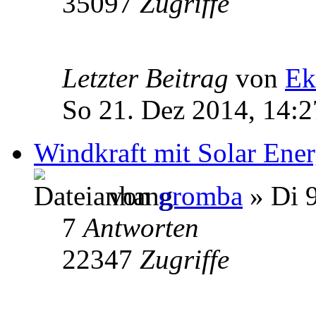
35097
Zugriffe
Letzter Beitrag
von
Ek
So 21. Dez 2014, 14:2
Windkraft mit Solar Ener
von
gromba
» Di 9
7
Antworten
22347
Zugriffe