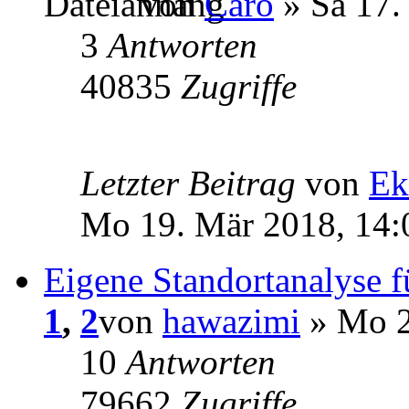
von
Caro
» Sa 17.
3
Antworten
40835
Zugriffe
Letzter Beitrag
von
Ek
Mo 19. Mär 2018, 14:
Eigene Standortanalyse 
1
,
2
von
hawazimi
» Mo 2
10
Antworten
79662
Zugriffe