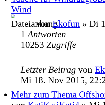
Wind
von
Ekofun
» Di 1
1
Antworten
10253
Zugriffe
Letzter Beitrag
von
Ek
Mi 18. Nov 2015, 22:
Mehr zum Thema Offshor
von
KatiKatiKati4
» Mi 1