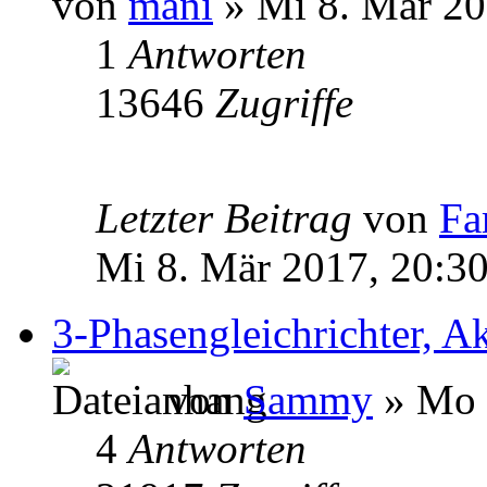
von
mani
» Mi 8. Mär 20
1
Antworten
13646
Zugriffe
Letzter Beitrag
von
Fa
Mi 8. Mär 2017, 20:3
3-Phasengleichrichter, A
von
Sammy
» Mo 
4
Antworten