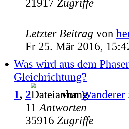
21917
Zugriffe
Letzter Beitrag
von
he
Fr 25. Mär 2016, 15:4
Was wird aus dem Phasen
Gleichrichtung?
1
,
2
von
Wanderer
11
Antworten
35916
Zugriffe