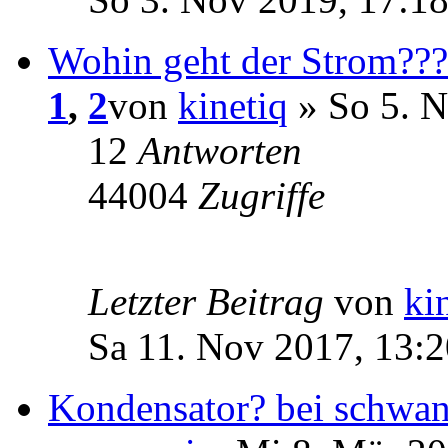
Wohin geht der Strom??
1
,
2
von
kinetiq
» So 5. N
12
Antworten
44004
Zugriffe
Letzter Beitrag
von
ki
Sa 11. Nov 2017, 13:2
Kondensator? bei schwa