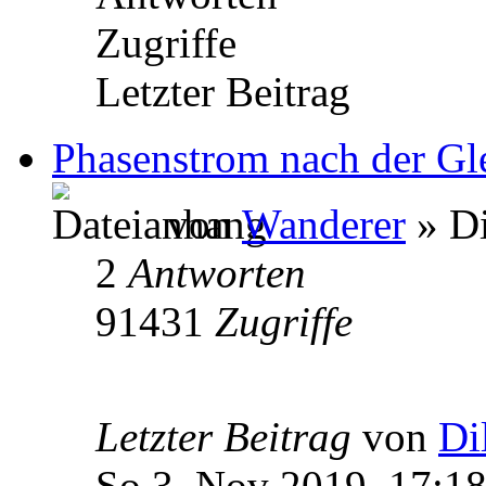
Zugriffe
Letzter Beitrag
Phasenstrom nach der Gl
von
Wanderer
» Di
2
Antworten
91431
Zugriffe
Letzter Beitrag
von
Di
So 3. Nov 2019, 17:1