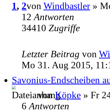
1
,
2
von
Windbastler
» Mo
12
Antworten
34410
Zugriffe
Letzter Beitrag
von
Wi
Mo 31. Aug 2015, 11:
Savonius-Endscheiben a
von
Köpke
» Fr 24
6
Antworten