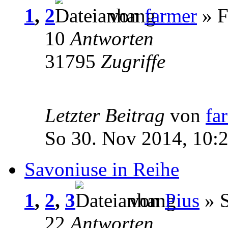
1
,
2
von
farmer
» F
10
Antworten
31795
Zugriffe
Letzter Beitrag
von
fa
So 30. Nov 2014, 10:
Savoniuse in Reihe
1
,
2
,
3
von
Pius
» S
22
Antworten