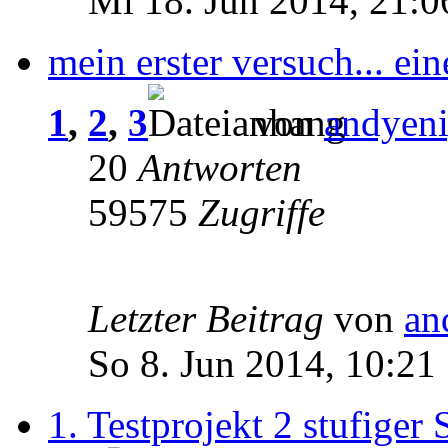
Mi 18. Jun 2014, 21:0
mein erster versuch... ei
1
,
2
,
3
von
andyen
20
Antworten
59575
Zugriffe
Letzter Beitrag
von
an
So 8. Jun 2014, 10:21
1. Testprojekt 2 stufiger