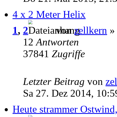
4 x 2 Meter Helix
1
,
2
von
zellkern
» 
12
Antworten
37841
Zugriffe
Letzter Beitrag
von
ze
Sa 27. Dez 2014, 10:5
Heute strammer Ostwind