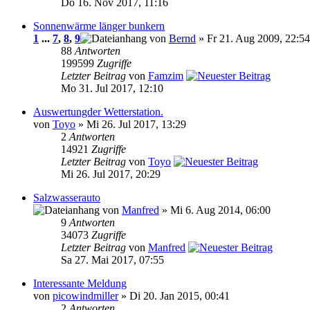
Do 16. Nov 2017, 11:16
Sonnenwärme länger bunkern
1
...
7
,
8
,
9
von
Bernd
» Fr 21. Aug 2009, 22:54
88
Antworten
199599
Zugriffe
Letzter Beitrag
von
Famzim
Mo 31. Jul 2017, 12:10
Auswertungder Wetterstation.
von
Toyo
» Mi 26. Jul 2017, 13:29
2
Antworten
14921
Zugriffe
Letzter Beitrag
von
Toyo
Mi 26. Jul 2017, 20:29
Salzwasserauto
von
Manfred
» Mi 6. Aug 2014, 06:00
9
Antworten
34073
Zugriffe
Letzter Beitrag
von
Manfred
Sa 27. Mai 2017, 07:55
Interessante Meldung
von
picowindmiller
» Di 20. Jan 2015, 00:41
2
Antworten