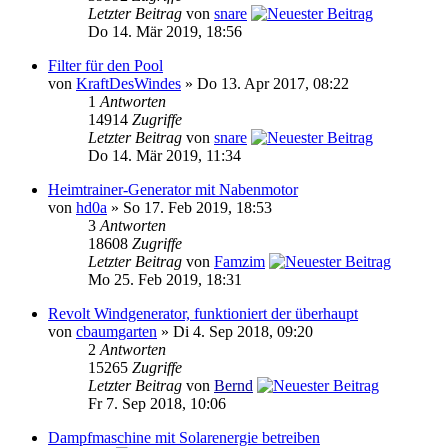
Letzter Beitrag
von
snare
Do 14. Mär 2019, 18:56
Filter für den Pool
von
KraftDesWindes
» Do 13. Apr 2017, 08:22
1
Antworten
14914
Zugriffe
Letzter Beitrag
von
snare
Do 14. Mär 2019, 11:34
Heimtrainer-Generator mit Nabenmotor
von
hd0a
» So 17. Feb 2019, 18:53
3
Antworten
18608
Zugriffe
Letzter Beitrag
von
Famzim
Mo 25. Feb 2019, 18:31
Revolt Windgenerator, funktioniert der überhaupt
von
cbaumgarten
» Di 4. Sep 2018, 09:20
2
Antworten
15265
Zugriffe
Letzter Beitrag
von
Bernd
Fr 7. Sep 2018, 10:06
Dampfmaschine mit Solarenergie betreiben