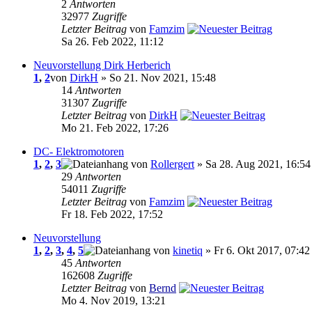
2
Antworten
32977
Zugriffe
Letzter Beitrag
von
Famzim
Sa 26. Feb 2022, 11:12
Neuvorstellung Dirk Herberich
1
,
2
von
DirkH
» So 21. Nov 2021, 15:48
14
Antworten
31307
Zugriffe
Letzter Beitrag
von
DirkH
Mo 21. Feb 2022, 17:26
DC- Elektromotoren
1
,
2
,
3
von
Rollergert
» Sa 28. Aug 2021, 16:54
29
Antworten
54011
Zugriffe
Letzter Beitrag
von
Famzim
Fr 18. Feb 2022, 17:52
Neuvorstellung
1
,
2
,
3
,
4
,
5
von
kinetiq
» Fr 6. Okt 2017, 07:42
45
Antworten
162608
Zugriffe
Letzter Beitrag
von
Bernd
Mo 4. Nov 2019, 13:21