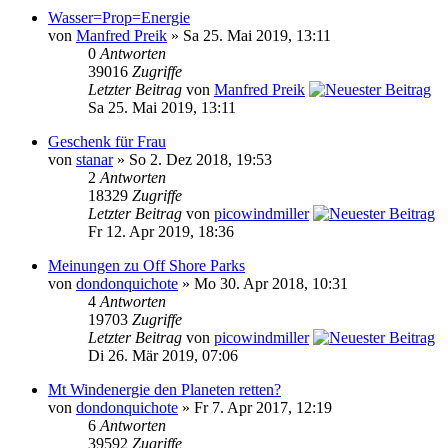
Wasser=Prop=Energie
von
Manfred Preik
» Sa 25. Mai 2019, 13:11
0
Antworten
39016
Zugriffe
Letzter Beitrag
von
Manfred Preik
Sa 25. Mai 2019, 13:11
Geschenk für Frau
von
stanar
» So 2. Dez 2018, 19:53
2
Antworten
18329
Zugriffe
Letzter Beitrag
von
picowindmiller
Fr 12. Apr 2019, 18:36
Meinungen zu Off Shore Parks
von
dondonquichote
» Mo 30. Apr 2018, 10:31
4
Antworten
19703
Zugriffe
Letzter Beitrag
von
picowindmiller
Di 26. Mär 2019, 07:06
Mt Windenergie den Planeten retten?
von
dondonquichote
» Fr 7. Apr 2017, 12:19
6
Antworten
39592
Zugriffe