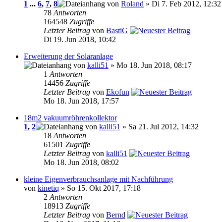
1
...
6
,
7
,
8
von
Roland
» Di 7. Feb 2012, 12:32
78
Antworten
164548
Zugriffe
Letzter Beitrag
von
BastiG
Di 19. Jun 2018, 10:42
Erweiterung der Solaranlage
von
kalli51
» Mo 18. Jun 2018, 08:17
1
Antworten
14456
Zugriffe
Letzter Beitrag
von
Ekofun
Mo 18. Jun 2018, 17:57
18m2 vakuumröhrenkollektor
1
,
2
von
kalli51
» Sa 21. Jul 2012, 14:32
18
Antworten
61501
Zugriffe
Letzter Beitrag
von
kalli51
Mo 18. Jun 2018, 08:02
kleine Eigenverbrauchsanlage mit Nachführung
von
kinetiq
» So 15. Okt 2017, 17:18
2
Antworten
18913
Zugriffe
Letzter Beitrag
von
Bernd