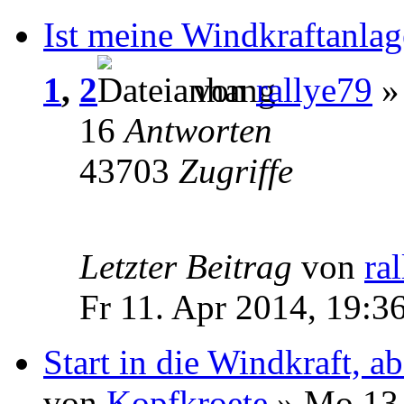
Ist meine Windkraftanlag
1
,
2
von
rallye79
» 
16
Antworten
43703
Zugriffe
Letzter Beitrag
von
ra
Fr 11. Apr 2014, 19:3
Start in die Windkraft, a
von
Kopfkroete
» Mo 13.