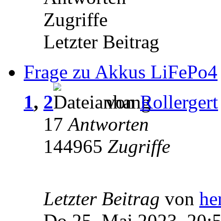
Zugriffe
Letzter Beitrag
Frage zu Akkus LiFePo4
1
,
2
von
Rollergert
17
Antworten
144965
Zugriffe
Letzter Beitrag
von
he
Do 25. Mai 2023, 20: