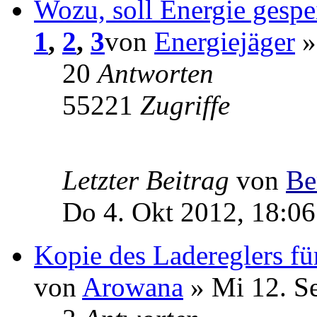
Wozu, soll Energie gespe
1
,
2
,
3
von
Energiejäger
»
20
Antworten
55221
Zugriffe
Letzter Beitrag
von
Be
Do 4. Okt 2012, 18:06
Kopie des Ladereglers fü
von
Arowana
» Mi 12. S