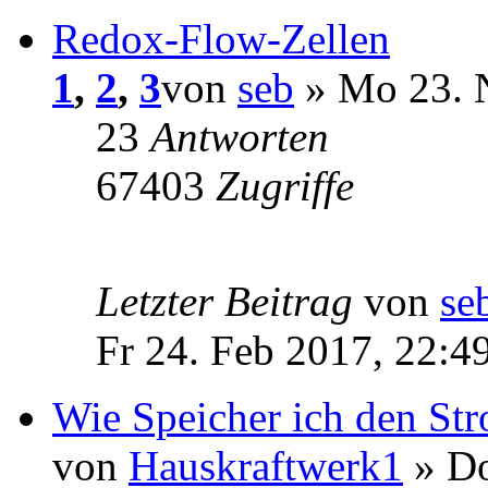
Redox-Flow-Zellen
1
,
2
,
3
von
seb
» Mo 23. 
23
Antworten
67403
Zugriffe
Letzter Beitrag
von
se
Fr 24. Feb 2017, 22:4
Wie Speicher ich den St
von
Hauskraftwerk1
» Do