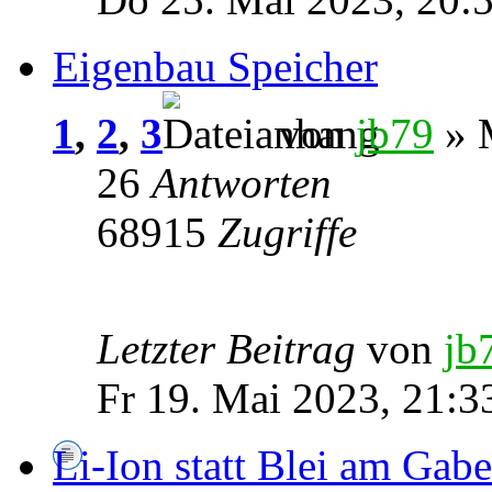
Eigenbau Speicher
1
,
2
,
3
von
jb79
» M
26
Antworten
68915
Zugriffe
Letzter Beitrag
von
jb
Fr 19. Mai 2023, 21:3
Li-Ion statt Blei am Gabe