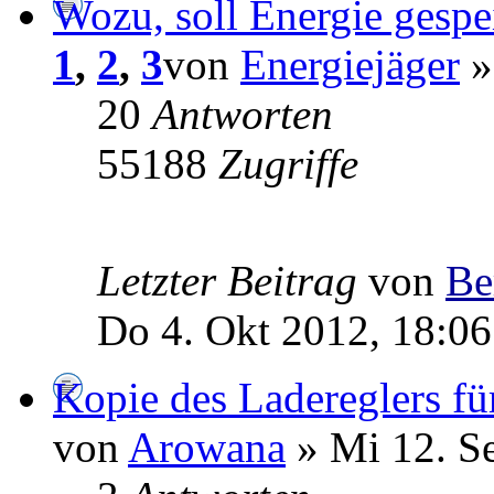
Wozu, soll Energie gespe
1
,
2
,
3
von
Energiejäger
»
20
Antworten
55188
Zugriffe
Letzter Beitrag
von
Be
Do 4. Okt 2012, 18:06
Kopie des Ladereglers fü
von
Arowana
» Mi 12. S