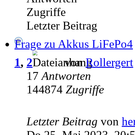
Zugriffe
Letzter Beitrag
Frage zu Akkus LiFePo4
1
,
2
von
Rollergert
17
Antworten
144874
Zugriffe
Letzter Beitrag
von
he
Do 25. Mai 2023, 20: