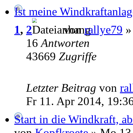
Ist meine Windkraftanlag
1
,
2
von
rallye79
» 
16
Antworten
43669
Zugriffe
Letzter Beitrag
von
ra
Fr 11. Apr 2014, 19:3
Start in die Windkraft, a
von
Kopfkroete
» Mo 13.