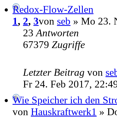
Redox-Flow-Zellen
1
,
2
,
3
von
seb
» Mo 23. 
23
Antworten
67379
Zugriffe
Letzter Beitrag
von
se
Fr 24. Feb 2017, 22:4
Wie Speicher ich den St
von
Hauskraftwerk1
» Do