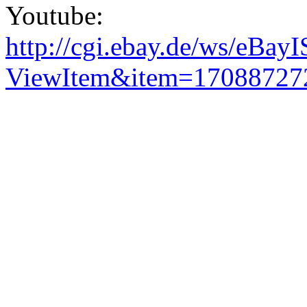
Youtube:
http://cgi.ebay.de/ws/eBayI
ViewItem&item=17088727