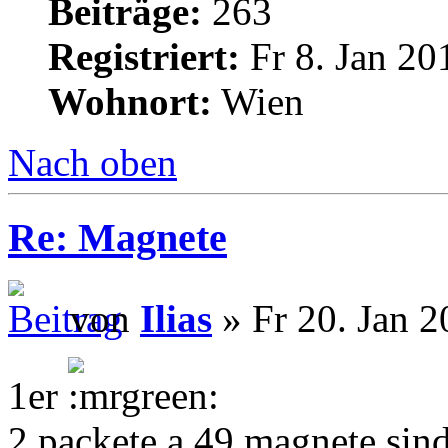
Beiträge:
263
Registriert:
Fr 8. Jan 20
Wohnort:
Wien
Nach oben
Re: Magnete
von
Ilias
» Fr 20. Jan 2
1er
2 packete a 49 magnete sind