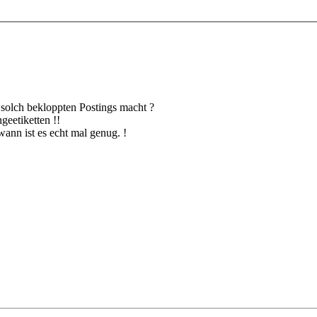
u solch bekloppten Postings macht ?
eetiketten !!
wann ist es echt mal genug. !