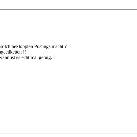
u solch bekloppten Postings macht ?
eetiketten !!
wann ist es echt mal genug. !