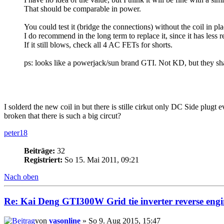
That should be comparable in power.
You could test it (bridge the connections) without the coil in pla
I do recommend in the long term to replace it, since it has less re
If it still blows, check all 4 AC FETs for shorts.
ps: looks like a powerjack/sun brand GTI. Not KD, but they sh
I solderd the new coil in but there is stille cirkut only DC Side plug
broken that there is such a big circut?
peter18
Beiträge:
32
Registriert:
So 15. Mai 2011, 09:21
Nach oben
Re:
Kai
Deng
GTI300W Grid tie inverter reverse engi
von
vasonline
» So 9. Aug 2015, 15:47