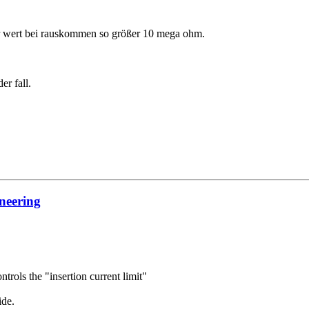
r wert bei rauskommen so größer 10 mega ohm.
er fall.
neering
rols the "insertion current limit"
ide.