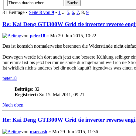
81 Beiträge •
Seite
8
von
9
•
1
...
5
,
6
,
7
,
8
,
9
Re:
Kai
Deng
GTI300W Grid tie inverter reverse engi
von
peter18
» Mo 29. Jun 2015, 10:22
Das ist komsich normalerweise berennen die Widerstände nicht einfac
Deswegen werde ich dort auch jetzt eine bessere Kühlung selbiger ei
nur einmal ist bis jetzt bei mir ne spule durchgebrannt weil ich ne St
Ist wirklich nichts anderes bei dir noch kaputt? irgendwas was einen 
peter18
Beiträge:
32
Registriert:
So 15. Mai 2011, 09:21
Nach oben
Re:
Kai
Deng
GTI300W Grid tie inverter reverse engi
von
marcash
» Mo 29. Jun 2015, 11:36