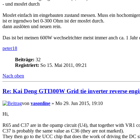
- und mosfet durch
Mosfet einfach im eingebauten zustand messen. Muss ein hochomige
ist er irgendwo bei 0-300 Ohm ist der mosfet durch.
dann auslöten und neuen rein.
Das ist bei meinen 600W wechselrichter meist immer anch ca. 1 Jahr d
peter18
Beiträge:
32
Registriert:
So 15. Mai 2011, 09:21
Nach oben
Re:
Kai
Deng
GTI300W Grid tie inverter reverse engi
von
vasonline
» Mo 29. Jun 2015, 19:10
Hi,
R65 and C37 are in the opamp circuit (U4), that together with VR1 cont
C37 is probably the same value as C36 (they are not marked).
They then go to the UCC chip that does the work of driving the DC s