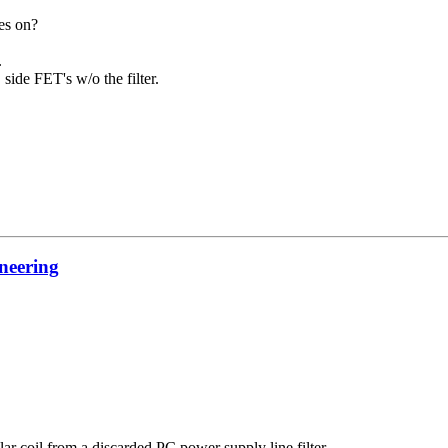
es on?
.
side FET's w/o the filter.
neering
milar coil from a discarded PC power supply line filter.