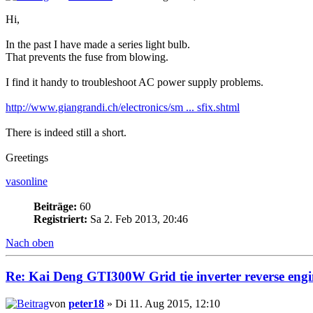
Hi,
In the past I have made a series light bulb.
That prevents the fuse from blowing.
I find it handy to troubleshoot AC power supply problems.
http://www.giangrandi.ch/electronics/sm ... sfix.shtml
There is indeed still a short.
Greetings
vasonline
Beiträge:
60
Registriert:
Sa 2. Feb 2013, 20:46
Nach oben
Re:
Kai
Deng
GTI300W Grid tie inverter reverse engi
von
peter18
» Di 11. Aug 2015, 12:10