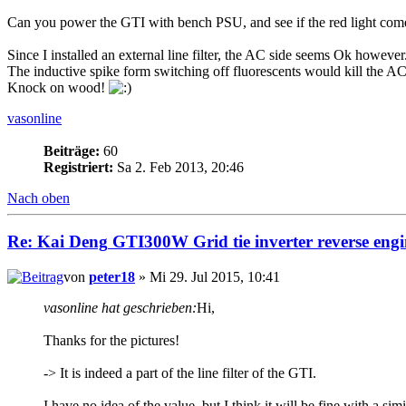
Can you power the GTI with bench PSU, and see if the red light com
Since I installed an external line filter, the AC side seems Ok however
The inductive spike form switching off fluorescents would kill the AC 
Knock on wood!
vasonline
Beiträge:
60
Registriert:
Sa 2. Feb 2013, 20:46
Nach oben
Re:
Kai
Deng
GTI300W Grid tie inverter reverse engi
von
peter18
» Mi 29. Jul 2015, 10:41
vasonline hat geschrieben:
Hi,
Thanks for the pictures!
-> It is indeed a part of the line filter of the GTI.
I have no idea of the value, but I think it will be fine with a si