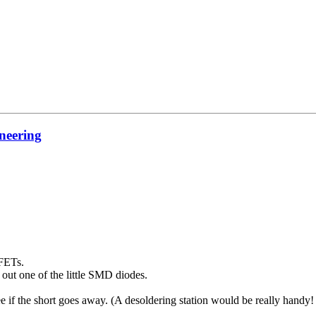
neering
 FETs.
ut one of the little SMD diodes.
f the short goes away. (A desoldering station would be really handy! I b