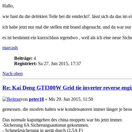
Hallo,
wie hast du die defekten Teile bei dir entdeckt?. lässt sich da das im
ich habe jetzt nur mal die stellen mit brand abgesucht. und da war nur d
es ist bestimmt ein kurzschluss irgendwo , weil als ich eine neue Sich
marcash
Beiträge:
4
Registriert:
Sa 27. Jun 2015, 17:37
Nach oben
Re:
Kai
Deng
GTI300W Grid tie inverter reverse engi
von
peter18
» Mo 29. Jun 2015, 11:50
gemessen. die mosfets halten wie kondensatoren immer länger je bess
Das normale kaputtgehen des china moppets war bis jetzt immer.
-Sicherung 6A Sicherungsautomat gekommen.
- Schmelzsicherung in gerät durch (2,5A F)