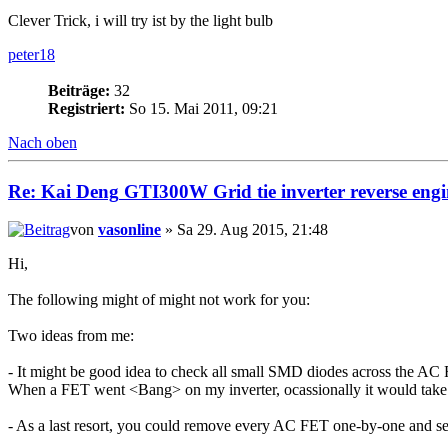
Clever Trick, i will try ist by the light bulb
peter18
Beiträge:
32
Registriert:
So 15. Mai 2011, 09:21
Nach oben
Re:
Kai
Deng
GTI300W Grid tie inverter reverse engi
von
vasonline
» Sa 29. Aug 2015, 21:48
Hi,
The following might of might not work for you:
Two ideas from me:
- It might be good idea to check all small SMD diodes across the AC
When a FET went <Bang> on my inverter, ocassionally it would take o
- As a last resort, you could remove every AC FET one-by-one and see i