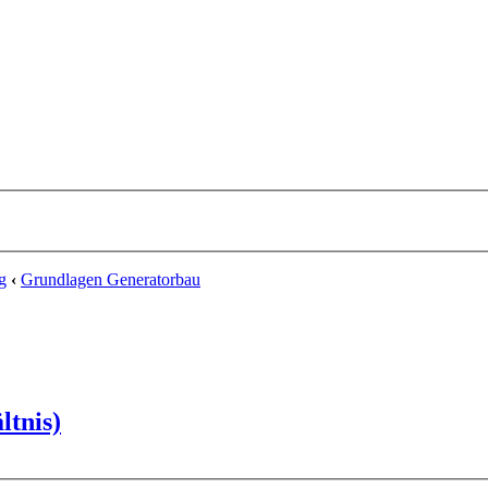
g
‹
Grundlagen Generatorbau
ltnis)