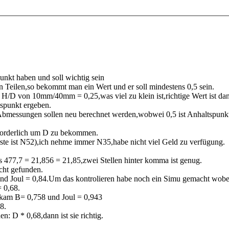
nkt haben und soll wichtig sein
 Teilen,so bekommt man ein Wert und er soll mindestens 0,5 sein.
H/D von 10mm/40mm = 0,25,was viel zu klein ist,richtige Wert ist da
tspunkt ergeben.
 Abmessungen sollen neu berechnet werden,wobwei 0,5 ist Anhaltspunk
rforderlich um D zu bekommen.
e ist N52),ich nehme immer N35,habe nicht viel Geld zu verfügung.
s 477,7 = 21,856 = 21,85,zwei Stellen hinter komma ist genug.
cht gefunden.
nd Joul = 0,84.Um das kontrolieren habe noch ein Simu gemacht wob
 0,68.
kam B= 0,758 und Joul = 0,943
8.
: D * 0,68,dann ist sie richtig.