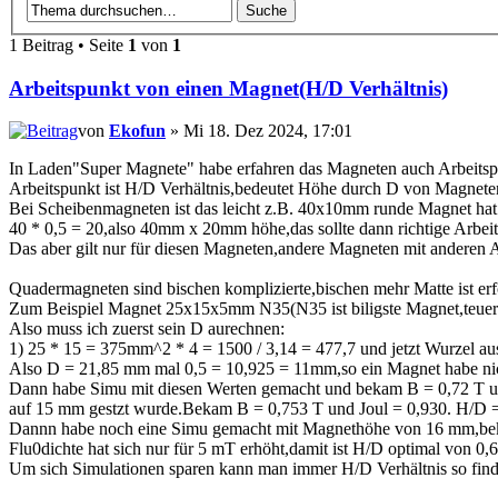
1 Beitrag • Seite
1
von
1
Arbeitspunkt von einen Magnet(H/D Verhältnis)
von
Ekofun
» Mi 18. Dez 2024, 17:01
In Laden"Super Magnete" habe erfahren das Magneten auch Arbeitspu
Arbeitspunkt ist H/D Verhältnis,bedeutet Höhe durch D von Magneten
Bei Scheibenmagneten ist das leicht z.B. 40x10mm runde Magnet hat 
40 * 0,5 = 20,also 40mm x 20mm höhe,das sollte dann richtige Arbei
Das aber gilt nur für diesen Magneten,andere Magneten mit anderen
Quadermagneten sind bischen komplizierte,bischen mehr Matte ist e
Zum Beispiel Magnet 25x15x5mm N35(N35 ist biligste Magnet,teuerst
Also muss ich zuerst sein D aurechnen:
1) 25 * 15 = 375mm^2 * 4 = 1500 / 3,14 = 477,7 und jetzt Wurzel au
Also D = 21,85 mm mal 0,5 = 10,925 = 11mm,so ein Magnet habe ni
Dann habe Simu mit diesen Werten gemacht und bekam B = 0,72 T u
auf 15 mm gestzt wurde.Bekam B = 0,753 T und Joul = 0,930. H/D =
Dannn habe noch eine Simu gemacht mit Magnethöhe von 16 mm,be
Flu0dichte hat sich nur für 5 mT erhöht,damit ist H/D optimal von 0,6
Um sich Simulationen sparen kann man immer H/D Verhältnis so finden