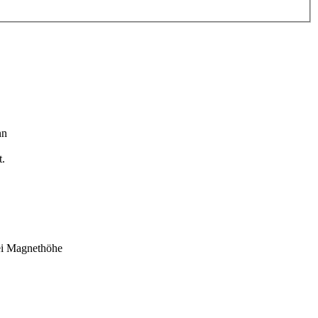
nn
t.
ei Magnethöhe