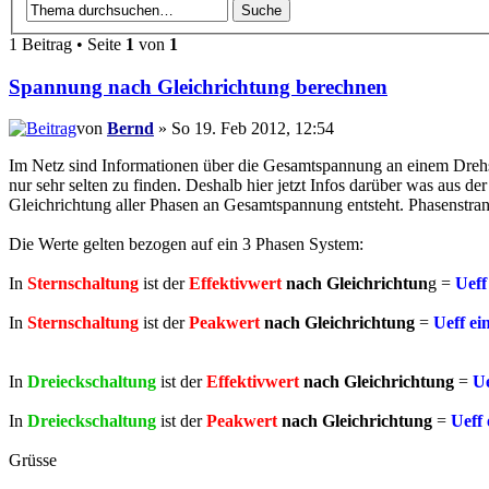
1 Beitrag • Seite
1
von
1
Spannung nach Gleichrichtung berechnen
von
Bernd
» So 19. Feb 2012, 12:54
Im Netz sind Informationen über die Gesamtspannung an einem Drehs
nur sehr selten zu finden. Deshalb hier jetzt Infos darüber was aus d
Gleichrichtung aller Phasen an Gesamtspannung entsteht. Phasenstra
Die Werte gelten bezogen auf ein 3 Phasen System:
In
Sternschaltung
ist der
Effektivwert
nach Gleichrichtun
g =
Ueff
In
Sternschaltung
ist der
Peakwert
nach Gleichrichtung
=
Ueff ei
In
Dreieckschaltung
ist der
Effektivwert
nach Gleichrichtung
=
Ue
In
Dreieckschaltung
ist der
Peakwert
nach Gleichrichtung
=
Ueff 
Grüsse