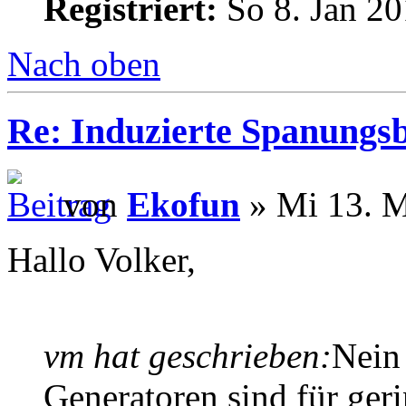
Registriert:
So 8. Jan 20
Nach oben
Re: Induzierte Spanungs
von
Ekofun
» Mi 13. M
Hallo Volker,
vm hat geschrieben:
Nein
Generatoren sind für ge