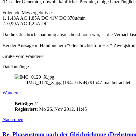
(Dass der Generator, obwohl käufliches Produkt, einige Unzulänglichk
Folgende Messergebnisse:
1. 1,43A AC 1,85A DC 41V DC 370u/min
2. 0,99A AC 1,25A DC
Da die Gleichrichtspannung ausreichend hoch war, ist die Vernachläs
Bei der Aussage in Handbüchern "Gleichrichtstrom = 3 * Zweigstrom
Grüße vom Wanderer
Dateianhänge
IMG_0120_X.jpg (194.16 KiB) 91547-mal betrachtet
Wanderer
Beiträge:
11
Registriert:
Mo 26. Nov 2012, 11:45
Nach oben
Re: Phasenstrom nach der Gleichrichtung (Drehstrom