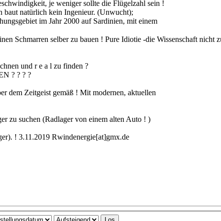
chwindigkeit, je weniger sollte die Flügelzahl sein !
en baut natürlich kein Ingenieur. (Unwucht);
ngsgebiet im Jahr 2000 auf Sardinien, mit einem
inen Schmarren selber zu bauen ! Pure Idiotie -die Wissenschaft nicht z
chnen und r e a l zu finden ?
? ? ? ?
aber dem Zeitgeist gemäß ! Mit modernen, aktuellen
ager zu suchen (Radlager von einem alten Auto ! )
ager). ! 3.11.2019 Rwindenergie[at]gmx.de