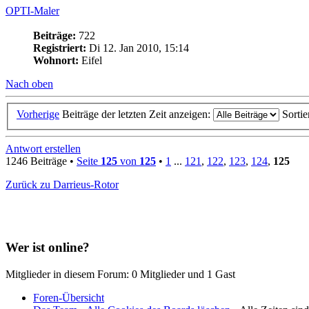
OPTI-Maler
Beiträge:
722
Registriert:
Di 12. Jan 2010, 15:14
Wohnort:
Eifel
Nach oben
Vorherige
Beiträge der letzten Zeit anzeigen:
Sorti
Antwort erstellen
1246 Beiträge •
Seite
125
von
125
•
1
...
121
,
122
,
123
,
124
,
125
Zurück zu Darrieus-Rotor
Wer ist online?
Mitglieder in diesem Forum: 0 Mitglieder und 1 Gast
Foren-Übersicht