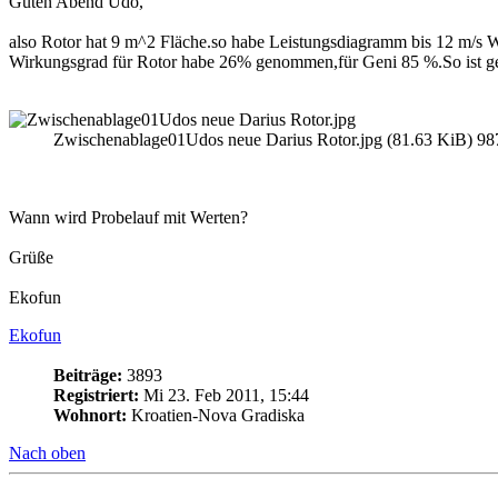
Guten Abend Udo,
also Rotor hat 9 m^2 Fläche.so habe Leistungsdiagramm bis 12 m/s W
Wirkungsgrad für Rotor habe 26% genommen,für Geni 85 %.So ist 
Zwischenablage01Udos neue Darius Rotor.jpg (81.63 KiB) 987
Wann wird Probelauf mit Werten?
Grüße
Ekofun
Ekofun
Beiträge:
3893
Registriert:
Mi 23. Feb 2011, 15:44
Wohnort:
Kroatien-Nova Gradiska
Nach oben