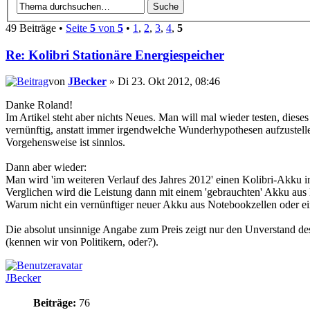
49 Beiträge •
Seite
5
von
5
•
1
,
2
,
3
,
4
,
5
Re: Kolibri Stationäre Energiespeicher
von
JBecker
» Di 23. Okt 2012, 08:46
Danke Roland!
Im Artikel steht aber nichts Neues. Man will mal wieder testen, dieses 
vernünftig, anstatt immer irgendwelche Wunderhypothesen aufzustelle
Vorgehensweise ist sinnlos.
Dann aber wieder:
Man wird 'im weiteren Verlauf des Jahres 2012' einen Kolibri-Akku inst
Verglichen wird die Leistung dann mit einem 'gebrauchten' Akku aus
Warum nicht ein vernünftiger neuer Akku aus Notebookzellen oder e
Die absolut unsinnige Angabe zum Preis zeigt nur den Unverstand des 
(kennen wir von Politikern, oder?).
JBecker
Beiträge:
76