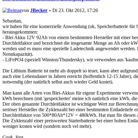
von
JBecker
» Di 23. Okt 2012, 17:26
Sebastian,
wir haben für eine komerzielle Anwendung (ok, Speicherbatterie für S
herausgekommen:
- Blei Akku 12V 92Ah von einem bestimmten Hersteller mit einer be
Durchleitfaktor und bezeichnet die insgesamte Menge an Ah oder k
werden und es muss eine spezielle Ladetechnik angewendet werden. 
Nennkapazität).
- LiFePO4 (speziell Winston/Thundersky), wir verwenden aus 'kau
Die Lithium Batterie ist mehr als doppelt so teuer, kann aber aufgrun
auch eine Lebensdauer in Jahren erreicht (hoffentlich 12-15 Jahre), di
notwendig (der natürlich selbst auch wieder Geld kostet).
Man kann alle Arten von Blei-Akkus für eigene Experimente verwende
kWh berechnen (mit 'gespeicherter' meine ich natürlich eine kWh, d
Der oben genannte Durchleitfaktor ist wichtigste Wert zur Berechnung 
seriöser Hersteller die Zyklenzahl bei einer bestimmten Entladetiefe
Durchleitfaktor von 500*80Ah*12V = 480kWh. Hat man für diesen Akk
Die Zyklenzahl einer preiswerten Starterbatterie bei einer hohen Ent
weniger kosten wird (sondern noch vel mehr).
Gruß, Jörg.