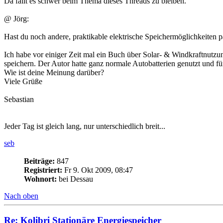
Da fällt es schwer beim Thema dieses Threads zu bleiben.
@ Jörg:
Hast du noch andere, praktikable elektrische Speichermöglichkeiten 
Ich habe vor einiger Zeit mal ein Buch über Solar- & Windkraftnutzu
speichern. Der Autor hatte ganz normale Autobatterien genutzt und f
Wie ist deine Meinung darüber?
Viele Grüße
Sebastian
Jeder Tag ist gleich lang, nur unterschiedlich breit...
seb
Beiträge:
847
Registriert:
Fr 9. Okt 2009, 08:47
Wohnort:
bei Dessau
Nach oben
Re: Kolibri Stationäre Energiespeicher