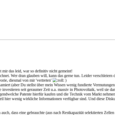
mir das leid, war so definitiv nicht gemeint!
net. Wer dran glauben will, kann das gerne tun. Leider verschleiern die
rie, diesmal von mir 'vertreten'
)
eklamiert (aber Du stellst über mein Wissen wenig fundierte Vermutung
 investieren seit geraumer Zeit u.a. massiv in Photovoltaik, weil sie d
e irgendwelche Patente hierfür kaufen und die Technik vom Markt nehmen
il hier wenig wirkliche Informationen verfügbar sind. Und diese Diskus
a auch, dass eine gebrauchte (aus nach Restkapazität selektierten Zelle