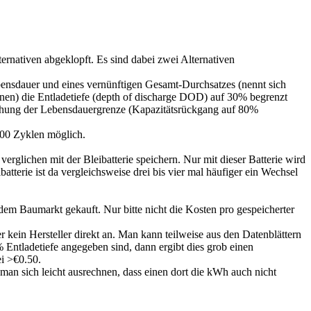
ernativen abgeklopft. Es sind dabei zwei Alternativen
ensdauer und eines vernünftigen Gesamt-Durchsatzes (nennt sich
n) die Entladetiefe (depth of discharge DOD) auf 30% begrenzt
ichung der Lebensdauergrenze (Kapazitätsrückgang auf 80%
00 Zyklen möglich.
erglichen mit der Bleibatterie speichern. Nur mit dieser Batterie wird
atterie ist da vergleichsweise drei bis vier mal häufiger ein Wechsel
em Baumarkt gekauft. Nur bitte nicht die Kosten pro gespeicherter
r kein Hersteller direkt an. Man kann teilweise aus den Datenblättern
 Entladetiefe angegeben sind, dann ergibt dies grob einen
i >€0.50.
 man sich leicht ausrechnen, dass einen dort die kWh auch nicht