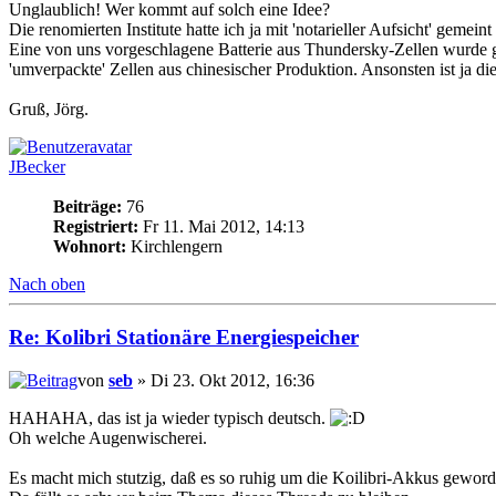
Unglaublich! Wer kommt auf solch eine Idee?
Die renomierten Institute hatte ich ja mit 'notarieller Aufsicht' gemeint
Eine von uns vorgeschlagene Batterie aus Thundersky-Zellen wurde ger
'umverpackte' Zellen aus chinesischer Produktion. Ansonsten ist ja 
Gruß, Jörg.
JBecker
Beiträge:
76
Registriert:
Fr 11. Mai 2012, 14:13
Wohnort:
Kirchlengern
Nach oben
Re: Kolibri Stationäre Energiespeicher
von
seb
» Di 23. Okt 2012, 16:36
HAHAHA, das ist ja wieder typisch deutsch.
Oh welche Augenwischerei.
Es macht mich stutzig, daß es so ruhig um die Koilibri-Akkus geworde