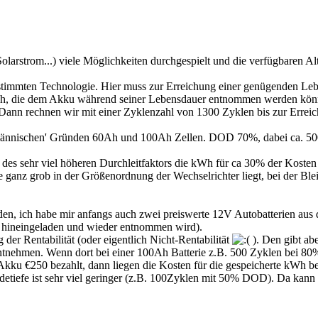
olarstrom...) viele Möglichkeiten durchgespielt und die verfügbaren Alt
stimmten Technologie. Hier muss zur Erreichung einer genügenden Leb
Wh, die dem Akku während seiner Lebensdauer entnommen werden könne
Dann rechnen wir mit einer Zyklenzahl von 1300 Zyklen bis zur Erre
fmännischen' Gründen 60Ah und 100Ah Zellen. DOD 70%, dabei ca. 50
d des sehr viel höheren Durchleitfaktors die kWh für ca 30% der Kosten v
e ganz grob in der Größenordnung der Wechselrichter liegt, bei der Bleib
n, ich habe mir anfangs auch zwei preiswerte 12V Autobatterien aus d
ie hineingeladen und wieder entnommen wird).
der Rentabilität (oder eigentlich Nicht-Rentabilität
). Den gibt abe
 entnehmen. Wenn dort bei einer 100Ah Batterie z.B. 500 Zyklen bei 80%
u €250 bezahlt, dann liegen die Kosten für die gespeicherte kWh be
ladetiefe ist sehr viel geringer (z.B. 100Zyklen mit 50% DOD). Da kann