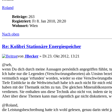
Roland
Beiträge:
263
Registriert:
Fr 8. Jan 2010, 20:20
Wohnort:
Wien
Nach oben
Re: Kolibri Stationäre Energiespeicher
von
JBecker
» Di 23. Okt 2012, 13:21
@seb,
wenn Du dich durch meine Aussagen persönlich angegriffen fühlst, tut 
Ich habe nur die Legenden (Verschwörungstheorien) als Unsinn bezeich
vermutlich sogar 'erfunden' worden, wieder so eine Verschwörungstheo
Tiefe Einblicke in die Weltwirtschaft habe ich auch nicht für mich r
haben mit der Thematik nichts zu tun. Die gleichen Mineralölkonzerne
verdienen. Sie enthalten uns diese Technik also nicht vor, indem si
Aber über diese Themen kann man eigentlich gar nicht diskutieren, we
@Roland,
die Leistungsbeschreibung hatte ich wohl gelesen, genau darin steht j