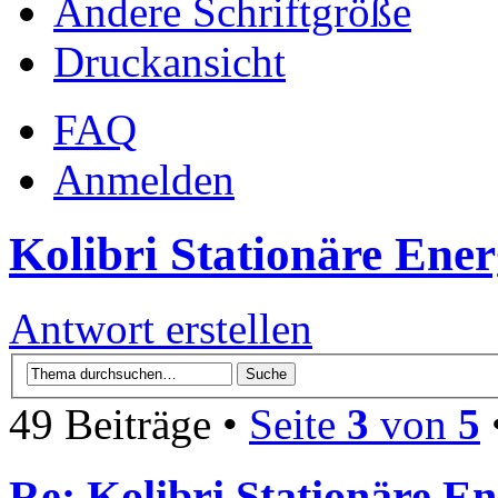
Ändere Schriftgröße
Druckansicht
FAQ
Anmelden
Kolibri Stationäre Ener
Antwort erstellen
49 Beiträge •
Seite
3
von
5
Re: Kolibri Stationäre En