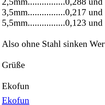
2,5mm................0,288 und
3,5mm................0,217 und
5,5mm................0,123 und
Also ohne Stahl sinken Wer
Grüße
Ekofun
Ekofun