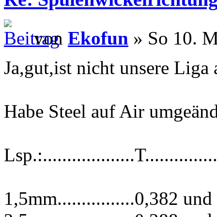
von
Ekofun
» So 10. M
Ja,gut,ist nicht unsere Liga 
Habe Steel auf Air umgeän
Lsp.:...................T...............
1,5mm................0,382 und