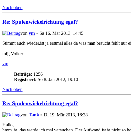
Nach oben
Re: Spulenwickelrichtung egal?
von
vm
» Sa 16. Mär 2013, 14:45
Stimmt auch wieder,ist ja erstmal alles da was man braucht fehlt nur
mfg.Volker
vm
Beiträge:
1256
Registriert:
So 8. Jan 2012, 19:10
Nach oben
Re: Spulenwickelrichtung egal?
von
Tank
» Di 19. Mär 2013, 16:28
Hallo,
hmm, ja, das werde ich mal versuchen. Der Aufwand ist ja nicht so h