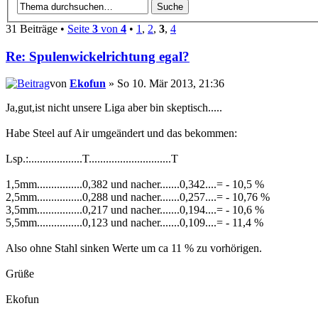
31 Beiträge •
Seite
3
von
4
•
1
,
2
,
3
,
4
Re: Spulenwickelrichtung egal?
von
Ekofun
» So 10. Mär 2013, 21:36
Ja,gut,ist nicht unsere Liga aber bin skeptisch.....
Habe Steel auf Air umgeändert und das bekommen:
Lsp.:...................T.............................T
1,5mm................0,382 und nacher.......0,342....= - 10,5 %
2,5mm................0,288 und nacher.......0,257....= - 10,76 %
3,5mm................0,217 und nacher.......0,194....= - 10,6 %
5,5mm................0,123 und nacher.......0,109....= - 11,4 %
Also ohne Stahl sinken Werte um ca 11 % zu vorhörigen.
Grüße
Ekofun