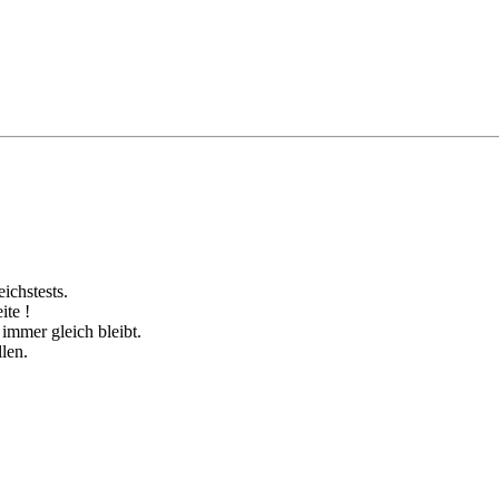
ichstests.
ite !
immer gleich bleibt.
len.