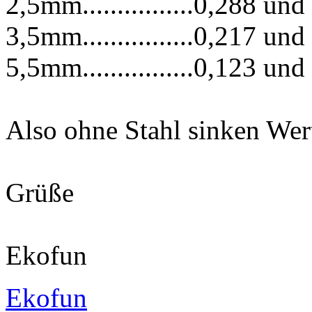
2,5mm................0,288 und
3,5mm................0,217 und
5,5mm................0,123 und
Also ohne Stahl sinken Wer
Grüße
Ekofun
Ekofun