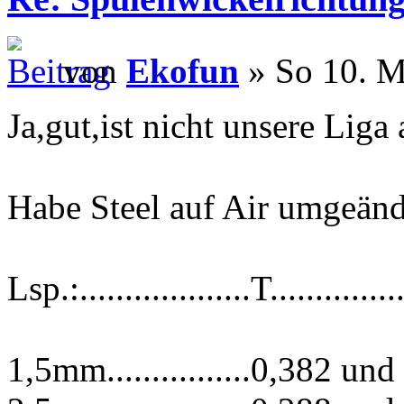
von
Ekofun
» So 10. M
Ja,gut,ist nicht unsere Liga 
Habe Steel auf Air umgeän
Lsp.:...................T...............
1,5mm................0,382 und