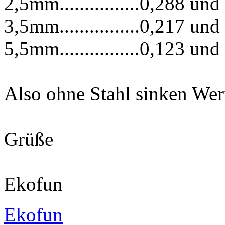
2,5mm................0,288 und
3,5mm................0,217 und
5,5mm................0,123 und
Also ohne Stahl sinken Wer
Grüße
Ekofun
Ekofun