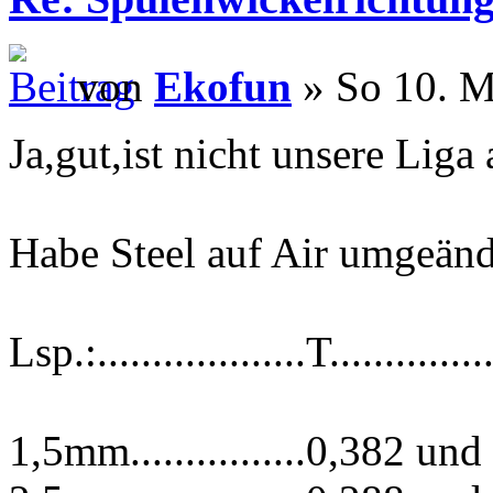
von
Ekofun
» So 10. M
Ja,gut,ist nicht unsere Liga 
Habe Steel auf Air umgeän
Lsp.:...................T...............
1,5mm................0,382 und