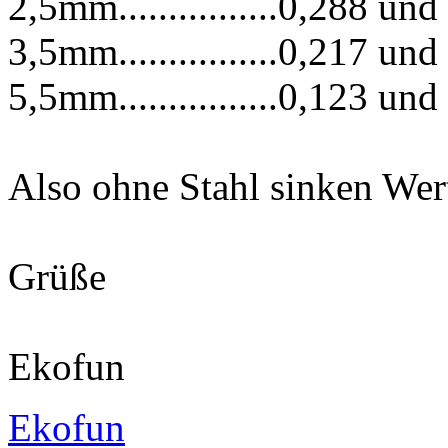
2,5mm................0,288 und
3,5mm................0,217 und
5,5mm................0,123 und
Also ohne Stahl sinken Wer
Grüße
Ekofun
Ekofun