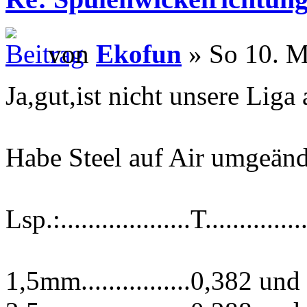
von
Ekofun
» So 10. M
Ja,gut,ist nicht unsere Liga 
Habe Steel auf Air umgeän
Lsp.:...................T...............
1,5mm................0,382 und