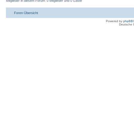
Mitglieder in diesem Forum: 0 Mitglieder und 0 Gäste
Foren-Übersicht
Powered by
phpBB
Deutsche 