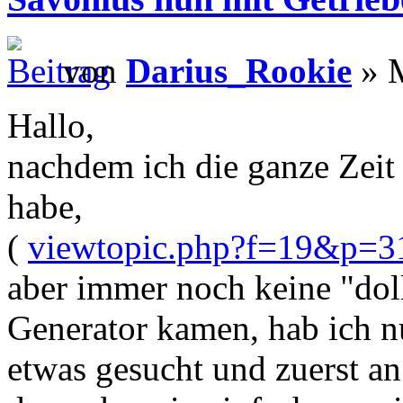
von
Darius_Rookie
» M
Hallo,
nachdem ich die ganze Zeit
habe,
(
viewtopic.php?f=19&p=
aber immer noch keine "do
Generator kamen, hab ich nu
etwas gesucht und zuerst a