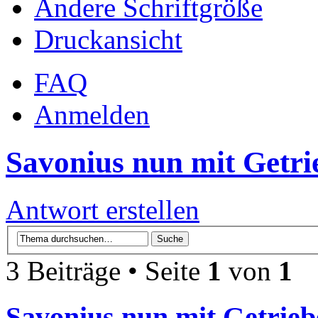
Ändere Schriftgröße
Druckansicht
FAQ
Anmelden
Savonius nun mit Getri
Antwort erstellen
3 Beiträge • Seite
1
von
1
Savonius nun mit Getrieb