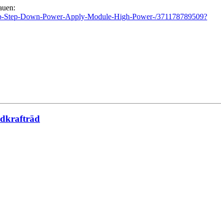
auen:
-Up-Step-Down-Power-Apply-Module-High-Power-/371178789509?
ndkrafträd