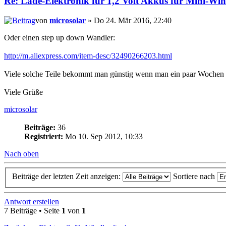
Re: Lade-Elektronik für 1,2 Volt Akkus für Mini-Wi
von
microsolar
» Do 24. Mär 2016, 22:40
Oder einen step up down Wandler:
http://m.aliexpress.com/item-desc/32490266203.html
Viele solche Teile bekommt man günstig wenn man ein paar Wochen 
Viele Grüße
microsolar
Beiträge:
36
Registriert:
Mo 10. Sep 2012, 10:33
Nach oben
Beiträge der letzten Zeit anzeigen:
Sortiere nach
Antwort erstellen
7 Beiträge • Seite
1
von
1