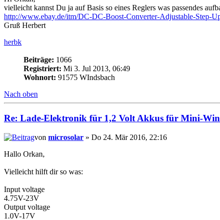
vielleicht kannst Du ja auf Basis so eines Reglers was passendes aufb
http://www.ebay.de/itm/DC-DC-Boost-Converter-Adjustable-Step
Gruß Herbert
herbk
Beiträge:
1066
Registriert:
Mi 3. Jul 2013, 06:49
Wohnort:
91575 WIndsbach
Nach oben
Re: Lade-Elektronik für 1,2 Volt Akkus für Mini-Wi
von
microsolar
» Do 24. Mär 2016, 22:16
Hallo Orkan,
Vielleicht hilft dir so was:
Input voltage
4.75V-23V
Output voltage
1.0V-17V