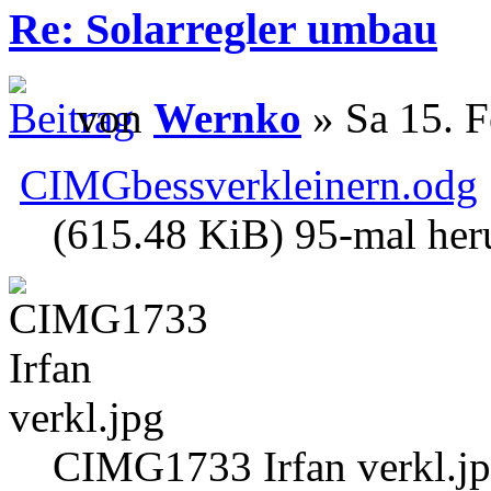
Re: Solarregler umbau
von
Wernko
» Sa 15. F
CIMGbessverkleinern.odg
(615.48 KiB) 95-mal her
CIMG1733 Irfan verkl.j