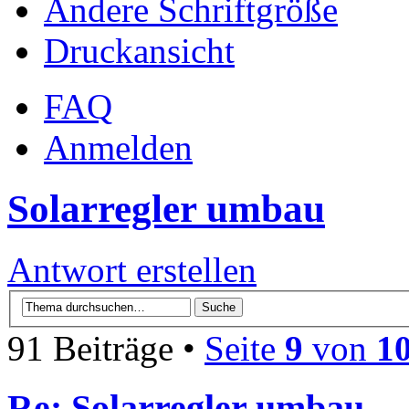
Ändere Schriftgröße
Druckansicht
FAQ
Anmelden
Solarregler umbau
Antwort erstellen
91 Beiträge •
Seite
9
von
1
Re: Solarregler umbau