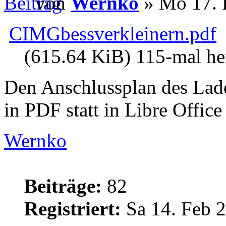
von
Wernko
» Mo 17. 
CIMGbessverkleinern.pdf
(615.64 KiB) 115-mal he
Den Anschlussplan des Lade
in PDF statt in Libre Office
Wernko
Beiträge:
82
Registriert:
Sa 14. Feb 2