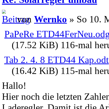
von
Wernko
» So 10. 
PaPeRe ETD44FerNeu.od
(17.52 KiB) 116-mal her
Tab 2. 4. 8 ETD44 Kap.odt
(16.42 KiB) 115-mal her
Hallo!
Hier noch die letzten Zahl
Laderegler. Damit ist die A